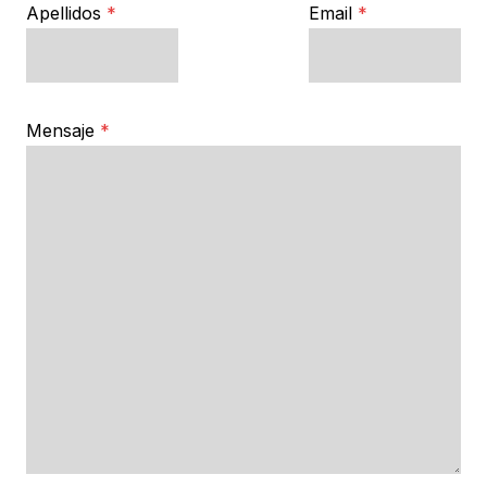
Apellidos
*
Email
*
Mensaje
*